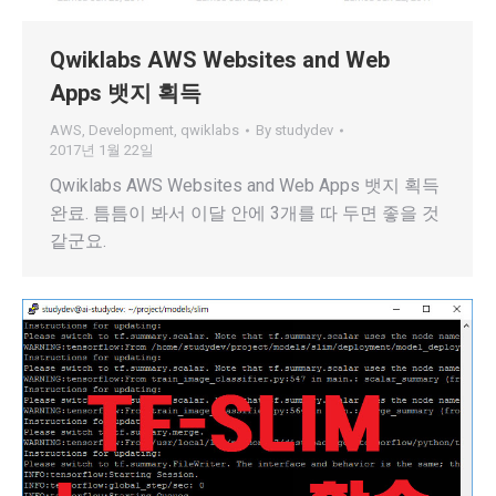
Qwiklabs AWS Websites and Web
Apps 뱃지 획득
AWS
,
Development
,
qwiklabs
By
studydev
2017년 1월 22일
Qwiklabs AWS Websites and Web Apps 뱃지 획득
완료. 틈틈이 봐서 이달 안에 3개를 따 두면 좋을 것
같군요.