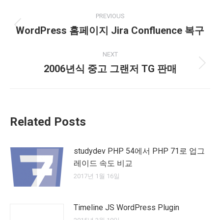
Post
PREVIOUS
navigation
WordPress 홈페이지 Jira Confluence 복구
Previous
post:
NEXT
2006년식 중고 그랜저 TG 판매
Next
post:
Related Posts
studydev PHP 54에서 PHP 71로 업그
레이드 속도 비교
2017년 1월 16일
Timeline JS WordPress Plugin