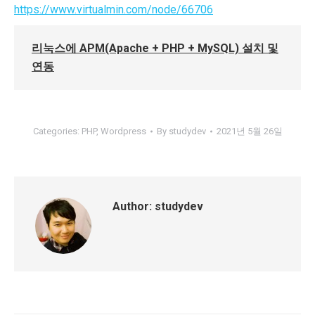
https://www.virtualmin.com/node/66706
리눅스에 APM(Apache + PHP + MySQL) 설치 및
연동
Categories:
PHP
,
Wordpress
By
studydev
2021년 5월 26일
Author:
studydev