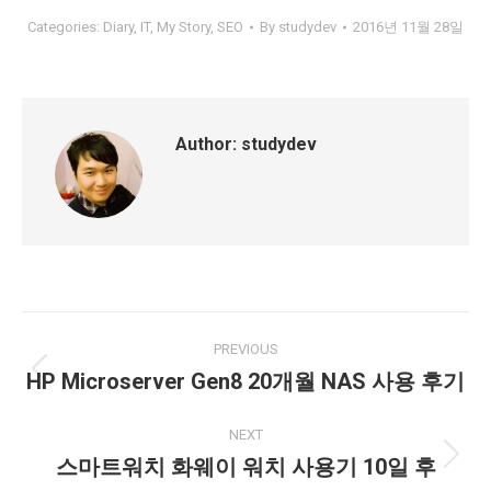
Categories:
Diary
,
IT
,
My Story
,
SEO
By
studydev
2016년 11월 28일
Author:
studydev
Post
PREVIOUS
navigation
HP Microserver Gen8 20개월 NAS 사용 후기
Previous
post:
NEXT
스마트워치 화웨이 워치 사용기 10일 후
Next