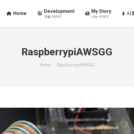
Development
My Story
Home
시호
개발 이야기
사는 이야기
RaspberrypiAWSGG
You are here:
Home
RaspberrypiAWSGG