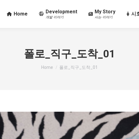
Development
My Story
Home
시호
개발 이야기
사는 이야기
폴로_직구_도착_01
You are here:
Home
폴로_직구_도착_01