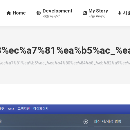
Development
My Story
Home
시호
개발 이야기
사는 이야기
%ec%a7%81%ea%b5%ac_%e
%ec%a7%81%ea%b5%ac_%ea%b4%80%ec%84%b8_%eb%82%a9%ec%