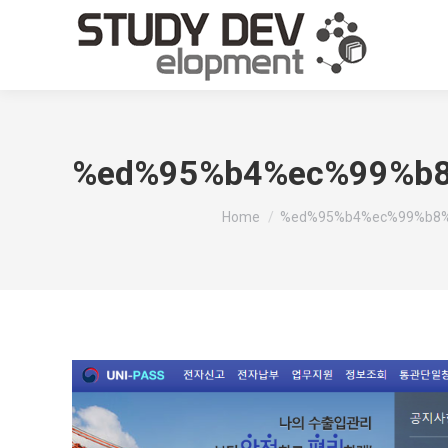
%ed%95%b4%ec%99%b8
You are here:
Home
%ed%95%b4%ec%99%b8