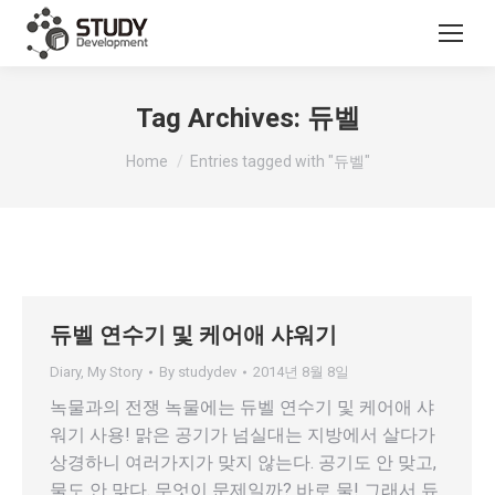
Tag Archives:
듀벨
You are here:
Home
Entries tagged with "듀벨"
듀벨 연수기 및 케어애 샤워기
Diary
,
My Story
By
studydev
2014년 8월 8일
녹물과의 전쟁 녹물에는 듀벨 연수기 및 케어애 샤
워기 사용! 맑은 공기가 넘실대는 지방에서 살다가
상경하니 여러가지가 맞지 않는다. 공기도 안 맞고,
물도 안 맞다. 무엇이 문제일까? 바로 물! 그래서 듀