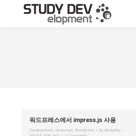
워드프레스에서 impress.js 사용
Development
,
Javascript
,
Wordpress
By
studydev
2013년 10월 16일
2 Comments