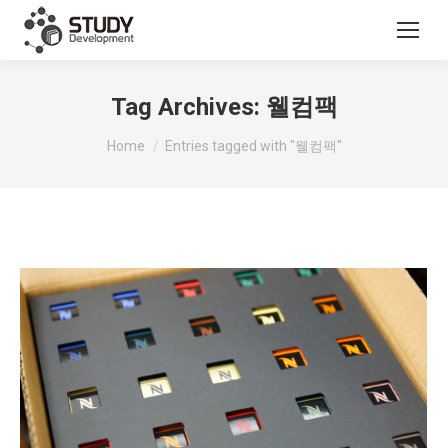
Tag Archives:
웰컴팩
You are here:
Home
Entries tagged with "웰컴팩"