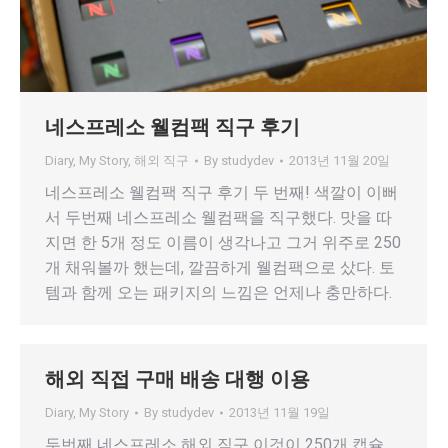
네스프레소 웰컴팩 직구 후기
Diary
,
My Story
,
해외 직구
By
studydev
2013년 11월 20일
네스프레소 웰컴팩 직구 후기 두 번째! 색깔이 이뻐
서 두번째 네스프레소 웰컴팩을 직구했다. 맛을 따
지면 한 5개 정도 이름이 생각나고 그거 위주로 250
개 채워볼까 했는데, 깔끔하게 웰컴팩으로 샀다. 토
템과 함께 오는 패키지의 느낌은 언제나 충만하다.
해외 직접 구매 배송 대행 이용
Diary
,
My Story
By
studydev
2013년 11월 19일
두번째 네스프레소 해외 직구 이것이 250개 캡슐