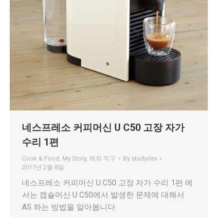
네스프레소 커피머신 U C50 고장 자가
수리 1편
Cook & Food
,
My Story
,
해외 직구
By
studydev
2017년 2월 8일
네스프레소 커피머신 U C50 고장 자가 수리 1편 에
서는 캡슐머신 U C50에서 발생한 문제에 대해서
AS 하는 방법을 알아봅니다.