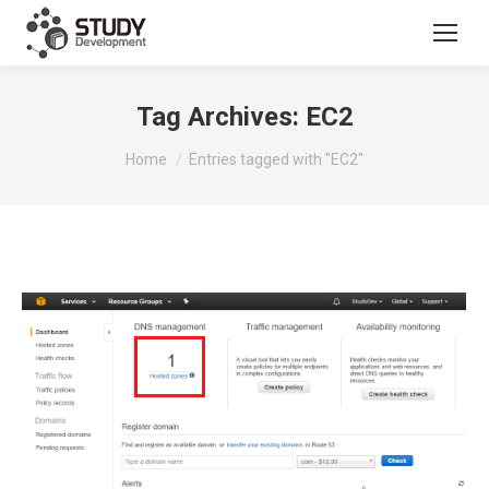
Tag Archives:
EC2
You are here:
Home
Entries tagged with "EC2"