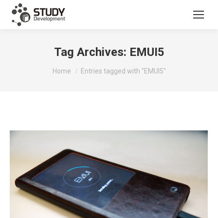
Tag Archives:
EMUI5
You are here:
Home
Entries tagged with "EMUI5"