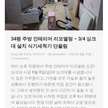
34평 주방 인테리어 리모델링 – 3/4 싱크
대 설치 식기세척기 단올림
Diary
,
My Story
,
인테리어
By
studydev
2025년 8월 19일
2 Comments
허리 보호 차원에서 주방 인테리어 리모델링 도전!
싱크대 시공 8월 8일(금)에 싱크대를 시공합니다.
이 집은 거주중이고, 가전을 모두 거실로 옮겨 놓은
상황에서 진행하기 때문에 작업 공간이 협소합니
다. 그래서 생각했던 것 보다 시간이 더 걸릴 수 있
습니다. 오전 9시에 시작한 작업은 오후 8시 30분에
야 끝났습니다. 한참 더운 날씨 속에서 고생 많으셨