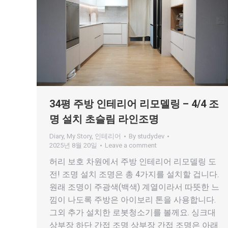
34평 주방 인테리어 리모델링 – 4/4 조
명 설치 초슬림 라인조명
Diary
,
My Story
,
인테리어
By
studydev
2025년 8월 20일
Leave a comment
허리 보호 차원에서 주방 인테리어 리모델링 도
전! 조명 설치 조명은 총 4가지를 설치할 겁니다.
원래 조명이 주광색(백색) 계열이라서 따뜻한 느
낌이 나도록 주방은 아이보리 톤을 사용합니다.
그외 추가 설치한 로봇청소기를 볼께요. 싱크대
상부장 하단 간접 조명 상부장 간접 조명은 아래