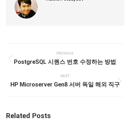
Post
PREVIOUS
navigation
PostgreSQL 시퀀스 번호 수정하는 방법
Previous
post:
NEXT
HP Microserver Gen8 서버 독일 해외 직구
Next
post:
Related Posts