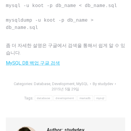
mysql -u koot -p db_name < db_name.sql

mysqldump -u koot -p db_name > 
db_name.sql
좀 더 자세한 설명은 구글에서 검색을 통해서 쉽게 알 수 있
습니다.
MySQL DB 백업 구글 검색
Categories:
Database
,
Development
,
MySQL
By
studydev
2015년 5월 29일
Tags:
database
development
mariadb
mysql
Author:
studydev