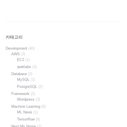
카테고리
Development
(40)
AWS
(3)
EC2
(1)
qwiklabs
(3)
Database
(3)
MySQL
(1)
PostgreSQL
(2)
Framework
(3)
Wordpress
(3)
Machine Learning
(8)
ML News
(1)
Tensorflow
(6)
Next My Home
(2)