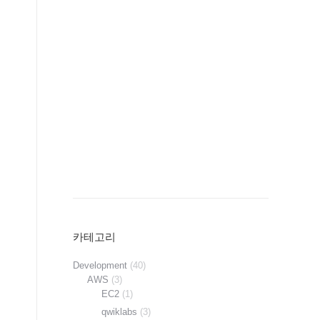
카테고리
Development
(40)
AWS
(3)
EC2
(1)
qwiklabs
(3)