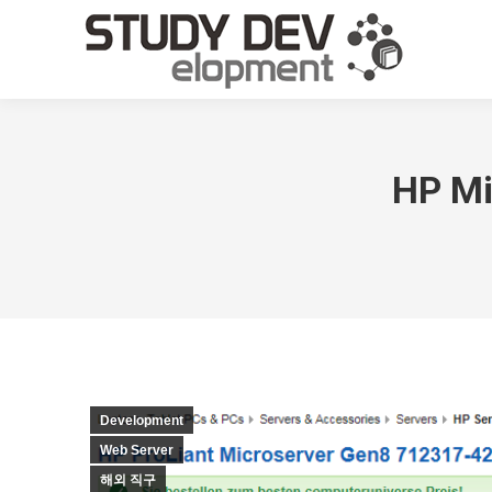
HP M
Development
Web Server
해외 직구