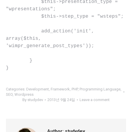
            $this->presentation_type = 
"wpresentations";

            $this->step_type = "wsteps";

            add_action('init', 
array($this, 
'wimpr_generate_post_types'));

        }

Categories:
Development
,
Framework
,
PHP
,
Programming Language
,
SEO
,
Wordpress
By
studydev
2013년 9월 24일
Leave a comment
Author:
studydev