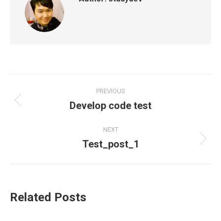
Post
PREVIOUS
navigation
Develop code test
Previous
post:
NEXT
Test_post_1
Next
post:
Related Posts