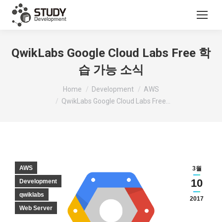
QwikLabs Google Cloud Labs Free 학
습 가능 소식
You are here:
Home
Development
AWS
QwikLabs Google Cloud Labs Free…
AWS
3월
10
Development
qwiklabs
2017
Web Server