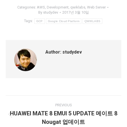
Categories:
AWS
,
Development
,
qwiklabs
,
Web Server
By
studydev
2017년 3월 10일
Tags:
GCP
Google Cloud Platform
QWIKLABS
Author:
studydev
Post
PREVIOUS
navigation
HUAWEI MATE 8 EMUI 5 UPDATE 메이트 8
Previous
Nougat 업데이트
post: