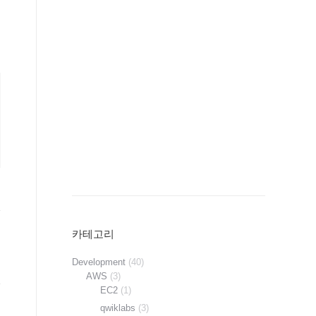
카테고리
Development
(40)
AWS
(3)
EC2
(1)
qwiklabs
(3)