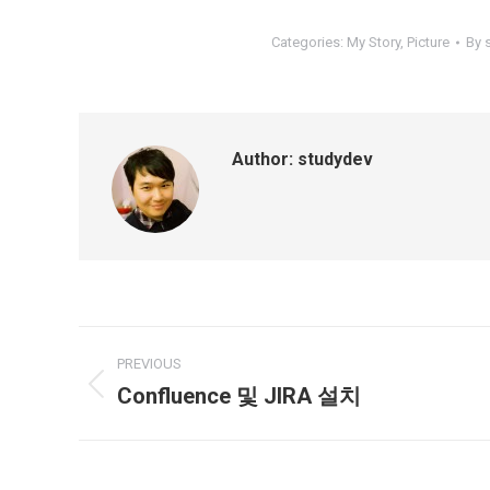
Categories:
My Story
,
Picture
By
Author:
studydev
Post
PREVIOUS
navigation
Confluence 및 JIRA 설치
Previous
post: