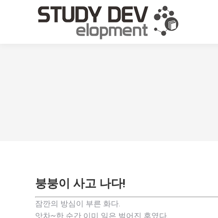
붕붕이 사고 나다!
잠깐의 방심이 부른 화다.
앗차~한 순간 이미 일은 벌어진 후였다.