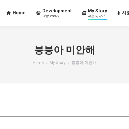
Development
My Story
Home
시호
개발 이야기
사는 이야기
붕붕아 미안해
You are here:
Home
My Story
붕붕아 미안해